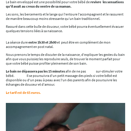
Le bain enveloppé est une possibilité pour votre bébé de
revivre les sensations
qu'il avait au creux du ventre de sa maman.
Les sons, les bercements et le lange qui l'entoure l'accompagnent et le rassurent
de manière beaucoup moins stressante qu'un bain traditionnel.
Rassuré dans cette bulle de douceur, votre bébé pourra éventuellement évacuer
quelques tensions liées à sa naissance.
La séance dure
entre 1h30 et 2h00
et peut être en complément de mon
accompagnement en post natal.
Nous prenons le temps de discuter de la naissance, d'expliquer les gestes du bain
afin que vous puissiez les reproduire seuls, de trouver le moment parfait pour
que votre bébé puisse profiter pleinement de son bain.
Le bain ne dépassera pas les 15 minutes
afin de ne pas sur-stimuler votre
bébé. Il se poursuivra d'un petit massage des pieds si votre bébé est
disponible ou d'un peau à peau avec l'un des parents afin de poursuivre les
échanges de douceur et d'amour.
Le tarif est de 65 euros.